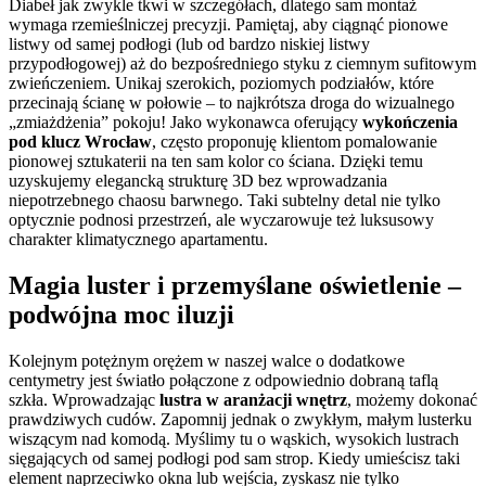
Diabeł jak zwykle tkwi w szczegółach, dlatego sam montaż
wymaga rzemieślniczej precyzji. Pamiętaj, aby ciągnąć pionowe
listwy od samej podłogi (lub od bardzo niskiej listwy
przypodłogowej) aż do bezpośredniego styku z ciemnym sufitowym
zwieńczeniem. Unikaj szerokich, poziomych podziałów, które
przecinają ścianę w połowie – to najkrótsza droga do wizualnego
„zmiażdżenia” pokoju! Jako wykonawca oferujący
wykończenia
pod klucz Wrocław
, często proponuję klientom pomalowanie
pionowej sztukaterii na ten sam kolor co ściana. Dzięki temu
uzyskujemy elegancką strukturę 3D bez wprowadzania
niepotrzebnego chaosu barwnego. Taki subtelny detal nie tylko
optycznie podnosi przestrzeń, ale wyczarowuje też luksusowy
charakter klimatycznego apartamentu.
Magia luster i przemyślane oświetlenie –
podwójna moc iluzji
Kolejnym potężnym orężem w naszej walce o dodatkowe
centymetry jest światło połączone z odpowiednio dobraną taflą
szkła. Wprowadzając
lustra w aranżacji wnętrz
, możemy dokonać
prawdziwych cudów. Zapomnij jednak o zwykłym, małym lusterku
wiszącym nad komodą. Myślimy tu o wąskich, wysokich lustrach
sięgających od samej podłogi pod sam strop. Kiedy umieścisz taki
element naprzeciwko okna lub wejścia, zyskasz nie tylko