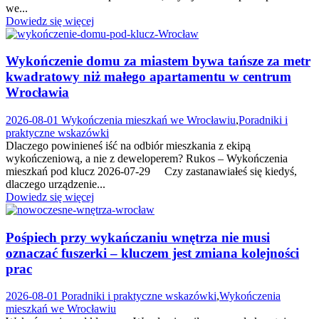
we...
Dowiedz się więcej
Wykończenie domu za miastem bywa tańsze za metr
kwadratowy niż małego apartamentu w centrum
Wrocławia
2026-08-01
Wykończenia mieszkań we Wrocławiu
,
Poradniki i
praktyczne wskazówki
Dlaczego powinieneś iść na odbiór mieszkania z ekipą
wykończeniową, a nie z deweloperem? Rukos – Wykończenia
mieszkań pod klucz 2026-07-29 Czy zastanawiałeś się kiedyś,
dlaczego urządzenie...
Dowiedz się więcej
Pośpiech przy wykańczaniu wnętrza nie musi
oznaczać fuszerki – kluczem jest zmiana kolejności
prac
2026-08-01
Poradniki i praktyczne wskazówki
,
Wykończenia
mieszkań we Wrocławiu