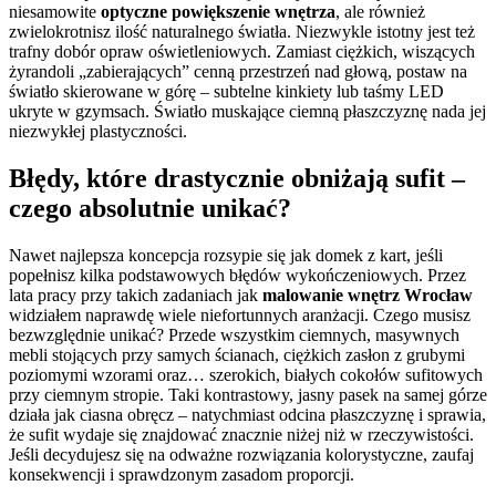
niesamowite
optyczne powiększenie wnętrza
, ale również
zwielokrotnisz ilość naturalnego światła. Niezwykle istotny jest też
trafny dobór opraw oświetleniowych. Zamiast ciężkich, wiszących
żyrandoli „zabierających” cenną przestrzeń nad głową, postaw na
światło skierowane w górę – subtelne kinkiety lub taśmy LED
ukryte w gzymsach. Światło muskające ciemną płaszczyznę nada jej
niezwykłej plastyczności.
Błędy, które drastycznie obniżają sufit –
czego absolutnie unikać?
Nawet najlepsza koncepcja rozsypie się jak domek z kart, jeśli
popełnisz kilka podstawowych błędów wykończeniowych. Przez
lata pracy przy takich zadaniach jak
malowanie wnętrz Wrocław
widziałem naprawdę wiele niefortunnych aranżacji. Czego musisz
bezwzględnie unikać? Przede wszystkim ciemnych, masywnych
mebli stojących przy samych ścianach, ciężkich zasłon z grubymi
poziomymi wzorami oraz… szerokich, białych cokołów sufitowych
przy ciemnym stropie. Taki kontrastowy, jasny pasek na samej górze
działa jak ciasna obręcz – natychmiast odcina płaszczyznę i sprawia,
że sufit wydaje się znajdować znacznie niżej niż w rzeczywistości.
Jeśli decydujesz się na odważne rozwiązania kolorystyczne, zaufaj
konsekwencji i sprawdzonym zasadom proporcji.