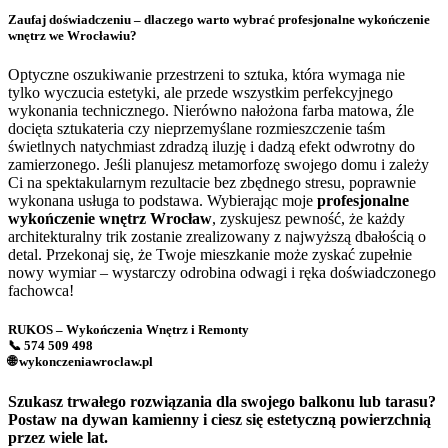
Zaufaj doświadczeniu – dlaczego warto wybrać profesjonalne wykończenie
wnętrz we Wrocławiu?
Optyczne oszukiwanie przestrzeni to sztuka, która wymaga nie
tylko wyczucia estetyki, ale przede wszystkim perfekcyjnego
wykonania technicznego. Nierówno nałożona farba matowa, źle
docięta sztukateria czy nieprzemyślane rozmieszczenie taśm
świetlnych natychmiast zdradzą iluzję i dadzą efekt odwrotny do
zamierzonego. Jeśli planujesz metamorfozę swojego domu i zależy
Ci na spektakularnym rezultacie bez zbędnego stresu, poprawnie
wykonana usługa to podstawa. Wybierając moje
profesjonalne
wykończenie wnętrz Wrocław
, zyskujesz pewność, że każdy
architekturalny trik zostanie zrealizowany z najwyższą dbałością o
detal. Przekonaj się, że Twoje mieszkanie może zyskać zupełnie
nowy wymiar – wystarczy odrobina odwagi i ręka doświadczonego
fachowca!
RUKOS – Wykończenia Wnętrz i Remonty
📞 574 509 498
🌐 wykonczeniawroclaw.pl
Szukasz trwałego rozwiązania dla swojego balkonu lub tarasu?
Postaw na dywan kamienny i ciesz się estetyczną powierzchnią
przez wiele lat.