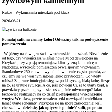
żywicowym kamiennym
Rukos - Wykończenia mieszkań pod klucz
2026-06-21
Pomaluj sufit na ciemny kolor! Odważny trik na podwyższenie
pomieszczenia
Wejdźmy na chwilę w świat wrocławskich mieszkań. Niezależnie
od tego, czy wykańczasz właśnie nowe M od dewelopera na
Krzykach, czy z pasją remontujesz klimatyczną kamienicę na
Nadodrzu, wysokość pomieszczeń bywa sporym wyzwaniem.
Standardowe 250 cm w nowym budownictwie często sprawia, że
czujemy się we własnym salonie lekko przytłoczeni. Co wtedy
robisz? Zapewne intuicyjnie sięgasz po klasyczną, białą farbę, licząc
na to, że uratuje sytuację. A co, jeśli powiem Ci, że to utarty błąd, a
prawdziwy przełom przyniesie coś zupełnie odwrotnego? Jako
fachowiec realizujący na co dzień
profesjonalne wykończenie
wnętrz Wrocław
, przetestowałem setki rozwiązań i uwielbiam
łamać utarte schematy. Przygotuj się na spore zaskoczenie: jeśli
chcesz dowiedzieć się,
jak optycznie podnieść sufit
, po prostu