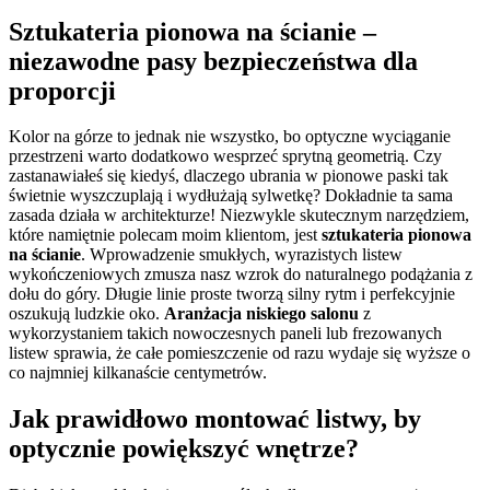
Sztukateria pionowa na ścianie –
niezawodne pasy bezpieczeństwa dla
proporcji
Kolor na górze to jednak nie wszystko, bo optyczne wyciąganie
przestrzeni warto dodatkowo wesprzeć sprytną geometrią. Czy
zastanawiałeś się kiedyś, dlaczego ubrania w pionowe paski tak
świetnie wyszczuplają i wydłużają sylwetkę? Dokładnie ta sama
zasada działa w architekturze! Niezwykle skutecznym narzędziem,
które namiętnie polecam moim klientom, jest
sztukateria pionowa
na ścianie
. Wprowadzenie smukłych, wyrazistych listew
wykończeniowych zmusza nasz wzrok do naturalnego podążania z
dołu do góry. Długie linie proste tworzą silny rytm i perfekcyjnie
oszukują ludzkie oko.
Aranżacja niskiego salonu
z
wykorzystaniem takich nowoczesnych paneli lub frezowanych
listew sprawia, że całe pomieszczenie od razu wydaje się wyższe o
co najmniej kilkanaście centymetrów.
Jak prawidłowo montować listwy, by
optycznie powiększyć wnętrze?