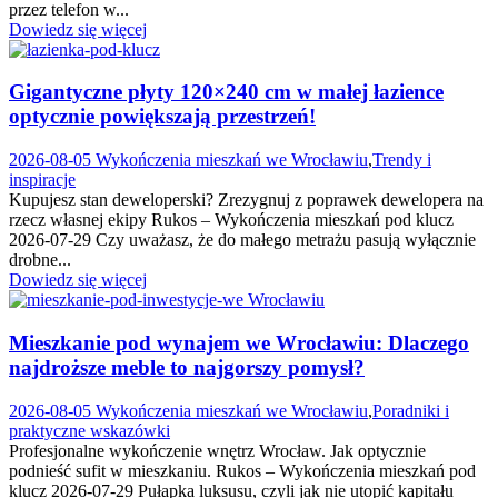
przez telefon w...
Dowiedz się więcej
Gigantyczne płyty 120×240 cm w małej łazience
optycznie powiększają przestrzeń!
2026-08-05
Wykończenia mieszkań we Wrocławiu
,
Trendy i
inspiracje
Kupujesz stan deweloperski? Zrezygnuj z poprawek dewelopera na
rzecz własnej ekipy Rukos – Wykończenia mieszkań pod klucz
2026-07-29 Czy uważasz, że do małego metrażu pasują wyłącznie
drobne...
Dowiedz się więcej
Mieszkanie pod wynajem we Wrocławiu: Dlaczego
najdroższe meble to najgorszy pomysł?
2026-08-05
Wykończenia mieszkań we Wrocławiu
,
Poradniki i
praktyczne wskazówki
Profesjonalne wykończenie wnętrz Wrocław. Jak optycznie
podnieść sufit w mieszkaniu. Rukos – Wykończenia mieszkań pod
klucz 2026-07-29 Pułapka luksusu, czyli jak nie utopić kapitału