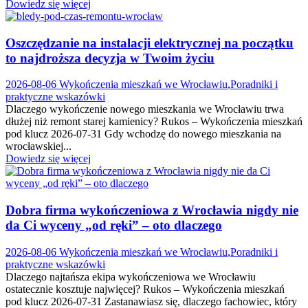
Dowiedz się więcej
Oszczędzanie na instalacji elektrycznej na początku
to najdroższa decyzja w Twoim życiu
2026-08-06
Wykończenia mieszkań we Wrocławiu
,
Poradniki i
praktyczne wskazówki
Dlaczego wykończenie nowego mieszkania we Wrocławiu trwa
dłużej niż remont starej kamienicy? Rukos – Wykończenia mieszkań
pod klucz 2026-07-31 Gdy wchodzę do nowego mieszkania na
wrocławskiej...
Dowiedz się więcej
Dobra firma wykończeniowa z Wrocławia nigdy nie
da Ci wyceny „od ręki” – oto dlaczego
2026-08-06
Wykończenia mieszkań we Wrocławiu
,
Poradniki i
praktyczne wskazówki
Dlaczego najtańsza ekipa wykończeniowa we Wrocławiu
ostatecznie kosztuje najwięcej? Rukos – Wykończenia mieszkań
pod klucz 2026-07-31 Zastanawiasz się, dlaczego fachowiec, który