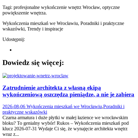
Tagi: profesjonalne wykończenie wnętrz Wrocław, optyczne
powiększenie wnętrza.
Wykończenia mieszkań we Wrocławiu
,
Poradniki i praktyczne
wskazówki
,
Trendy i inspiracje
Udostępnij:
Dowiedz się więcej:
Zatrudnienie architekta z własną ekipą
wykończeniową oszczędza pieniądze, a nie je zabiera
2026-08-06
Wykończenia mieszkań we Wrocławiu
,
Poradniki i
praktyczne wskazówki
Czarna armatura i duże płytki w małej łazience we wrocławskim
bloku? To genialny wybór! Rukos – Wykończenia mieszkań pod
klucz 2026-07-31 Wydaje Ci się, że wynajęcie architekta wnętrz
wraz z...