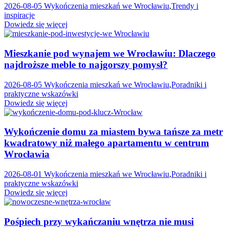
2026-08-05
Wykończenia mieszkań we Wrocławiu
,
Trendy i
inspiracje
Dowiedz się więcej
Mieszkanie pod wynajem we Wrocławiu: Dlaczego
najdroższe meble to najgorszy pomysł?
2026-08-05
Wykończenia mieszkań we Wrocławiu
,
Poradniki i
praktyczne wskazówki
Dowiedz się więcej
Wykończenie domu za miastem bywa tańsze za metr
kwadratowy niż małego apartamentu w centrum
Wrocławia
2026-08-01
Wykończenia mieszkań we Wrocławiu
,
Poradniki i
praktyczne wskazówki
Dowiedz się więcej
Pośpiech przy wykańczaniu wnętrza nie musi