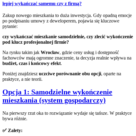
lepiej wykańczać samemu czy z firmą?
Zakup nowego mieszkania to duża inwestycja. Gdy opadną emocje
po podpisaniu umowy z deweloperem, pojawia się kluczowe
pytanie:
czy wykańczać mieszkanie samodzielnie, czy zlecić wykończenie
pod klucz profesjonalnej firmie?
Na rynku takim jak
Wrocław
, gdzie ceny usług i dostępność
fachowców mają ogromne znaczenie, ta decyzja realnie wpływa na
budżet, czas i końcowy efekt
.
Poniżej znajdziesz
uczciwe porównanie obu opcji
, oparte na
praktyce, a nie teorii.
Opcja 1: Samodzielne wykończenie
mieszkania (system gospodarczy)
Na pierwszy rzut oka to rozwiązanie wydaje się tańsze. W praktyce
bywa różnie.
✅ Zalety: