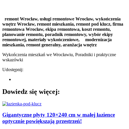
remont Wrocław,
usługi remontowe Wrocław,
wykończenia
wnętrz Wrocław,
remont mieszkania,
remont pod klucz,
firma
remontowa Wrocław,
ekipa remontowa,
koszt remontu,
planowanie remontu,
poradnik remontowy,
wybór ekipy
remontowej,
materiały wykończeniowe,
modernizacja
mieszkania,
remont generalny,
aranżacja wnętrz
Wykończenia mieszkań we Wrocławiu
,
Poradniki i praktyczne
wskazówki
Udostępnij:
Dowiedz się więcej:
Gigantyczne płyty 120×240 cm w małej łazience
optycznie powiększają przestrzeń!