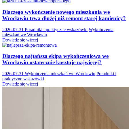
Dlaczego wykończenie nowego mieszkania we
Wrocławiu trwa dłużej niż remont starej kamienicy?
2026-07-31
Poradniki i praktyczne wskazówki
,
Wykończenia
mieszkań we Wrocławiu
Dowiedz się więcej
Dlaczego najtańsza ekipa wykończeniowa we
Wrocławiu ostatecznie kosztuje najwięcej?
2026-07-31
Wykończenia mieszkań we Wrocławiu
,
Poradniki i
praktyczne wskazówki
Dowiedz się więcej