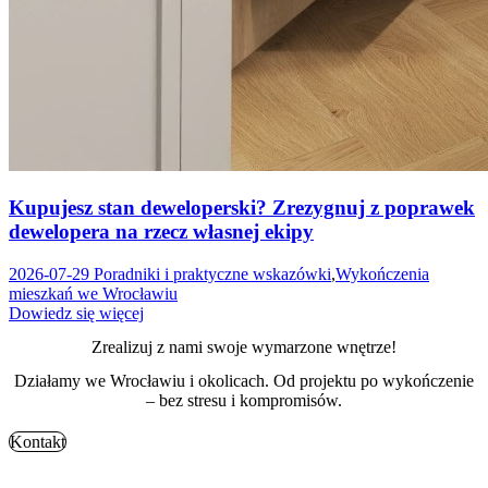
Kupujesz stan deweloperski? Zrezygnuj z poprawek
dewelopera na rzecz własnej ekipy
2026-07-29
Poradniki i praktyczne wskazówki
,
Wykończenia
mieszkań we Wrocławiu
Dowiedz się więcej
Zrealizuj z nami swoje wymarzone wnętrze!
Działamy we Wrocławiu i okolicach. Od projektu po wykończenie
– bez stresu i kompromisów.
Kontakt