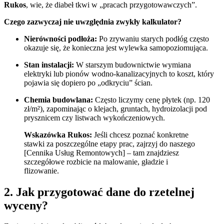
Rukos
, wie, że diabeł tkwi w „pracach przygotowawczych”.
Czego zazwyczaj nie uwzględnia zwykły kalkulator?
Nierówności podłoża:
Po zrywaniu starych podłóg często
okazuje się, że konieczna jest wylewka samopoziomująca.
Stan instalacji:
W starszym budownictwie wymiana
elektryki lub pionów wodno-kanalizacyjnych to koszt, który
pojawia się dopiero po „odkryciu” ścian.
Chemia budowlana:
Często liczymy cenę płytek (np. 120
zł/m²), zapominając o klejach, gruntach, hydroizolacji pod
prysznicem czy listwach wykończeniowych.
Wskazówka Rukos:
Jeśli chcesz poznać konkretne
stawki za poszczególne etapy prac, zajrzyj do naszego
[Cennika Usług Remontowych] – tam znajdziesz
szczegółowe rozbicie na malowanie, gładzie i
flizowanie.
2. Jak przygotować dane do rzetelnej
wyceny?