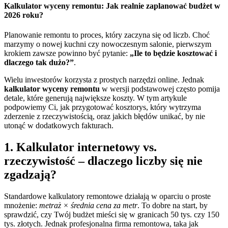
Kalkulator wyceny remontu: Jak realnie zaplanować budżet w
2026 roku?
Planowanie remontu to proces, który zaczyna się od liczb. Choć
marzymy o nowej kuchni czy nowoczesnym salonie, pierwszym
krokiem zawsze powinno być pytanie:
„Ile to będzie kosztować i
dlaczego tak dużo?”
.
Wielu inwestorów korzysta z prostych narzędzi online. Jednak
kalkulator wyceny remontu
w wersji podstawowej często pomija
detale, które generują największe koszty. W tym artykule
podpowiemy Ci, jak przygotować kosztorys, który wytrzyma
zderzenie z rzeczywistością, oraz jakich błędów unikać, by nie
utonąć w dodatkowych fakturach.
1. Kalkulator internetowy vs.
rzeczywistość – dlaczego liczby się nie
zgadzają?
Standardowe kalkulatory remontowe działają w oparciu o proste
mnożenie:
metraż × średnia cena za metr
. To dobre na start, by
sprawdzić, czy Twój budżet mieści się w granicach 50 tys. czy 150
tys. złotych. Jednak profesjonalna firma remontowa, taka jak