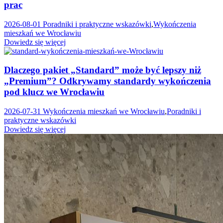
prac
2026-08-01
Poradniki i praktyczne wskazówki
,
Wykończenia
mieszkań we Wrocławiu
Dowiedz się więcej
Dlaczego pakiet „Standard” może być lepszy niż
„Premium”? Odkrywamy standardy wykończenia
pod klucz we Wrocławiu
2026-07-31
Wykończenia mieszkań we Wrocławiu
,
Poradniki i
praktyczne wskazówki
Dowiedz się więcej