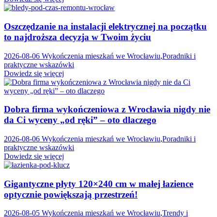
Oszczędzanie na instalacji elektrycznej na początku
to najdroższa decyzja w Twoim życiu
2026-08-06
Wykończenia mieszkań we Wrocławiu
,
Poradniki i
praktyczne wskazówki
Dowiedz się więcej
Dobra firma wykończeniowa z Wrocławia nigdy nie
da Ci wyceny „od ręki” – oto dlaczego
2026-08-06
Wykończenia mieszkań we Wrocławiu
,
Poradniki i
praktyczne wskazówki
Dowiedz się więcej
Gigantyczne płyty 120×240 cm w małej łazience
optycznie powiększają przestrzeń!
2026-08-05
Wykończenia mieszkań we Wrocławiu
,
Trendy i