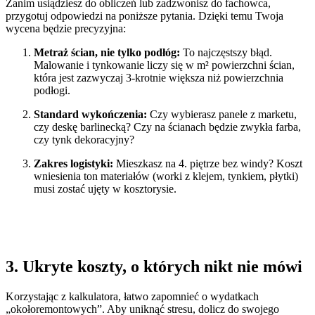
Zanim usiądziesz do obliczeń lub zadzwonisz do fachowca,
przygotuj odpowiedzi na poniższe pytania. Dzięki temu Twoja
wycena będzie precyzyjna:
Metraż ścian, nie tylko podłóg:
To najczęstszy błąd.
Malowanie i tynkowanie liczy się w m² powierzchni ścian,
która jest zazwyczaj 3-krotnie większa niż powierzchnia
podłogi.
Standard wykończenia:
Czy wybierasz panele z marketu,
czy deskę barlinecką? Czy na ścianach będzie zwykła farba,
czy tynk dekoracyjny?
Zakres logistyki:
Mieszkasz na 4. piętrze bez windy? Koszt
wniesienia ton materiałów (worki z klejem, tynkiem, płytki)
musi zostać ujęty w kosztorysie.
3. Ukryte koszty, o których nikt nie mówi
Korzystając z kalkulatora, łatwo zapomnieć o wydatkach
„okołoremontowych”. Aby uniknąć stresu, dolicz do swojego