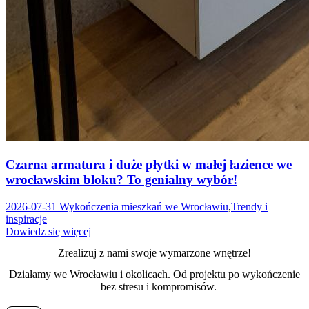
Czarna armatura i duże płytki w małej łazience we
wrocławskim bloku? To genialny wybór!
2026-07-31
Wykończenia mieszkań we Wrocławiu
,
Trendy i
inspiracje
Dowiedz się więcej
Zrealizuj z nami swoje wymarzone wnętrze!
Działamy we Wrocławiu i okolicach. Od projektu po wykończenie
– bez stresu i kompromisów.