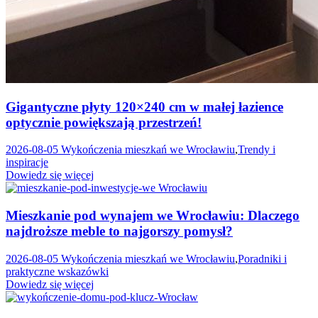
Gigantyczne płyty 120×240 cm w małej łazience
optycznie powiększają przestrzeń!
2026-08-05
Wykończenia mieszkań we Wrocławiu
,
Trendy i
inspiracje
Dowiedz się więcej
Mieszkanie pod wynajem we Wrocławiu: Dlaczego
najdroższe meble to najgorszy pomysł?
2026-08-05
Wykończenia mieszkań we Wrocławiu
,
Poradniki i
praktyczne wskazówki
Dowiedz się więcej