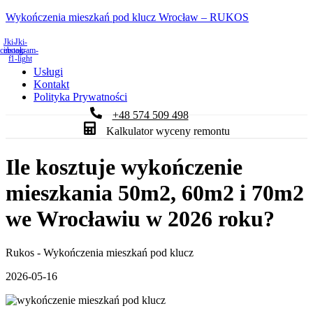
Wykończenia mieszkań pod klucz Wrocław – RUKOS
Jki-
Jki-
acebook-
instagram-
f
1-light
Usługi
Kontakt
Polityka Prywatności
+48 574 509 498
Kalkulator wyceny remontu
Ile kosztuje wykończenie
mieszkania 50m2, 60m2 i 70m2
we Wrocławiu w 2026 roku?
Rukos - Wykończenia mieszkań pod klucz
2026-05-16