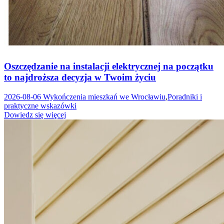
Oszczędzanie na instalacji elektrycznej na początku
to najdroższa decyzja w Twoim życiu
2026-08-06
Wykończenia mieszkań we Wrocławiu
,
Poradniki i
praktyczne wskazówki
Dowiedz się więcej