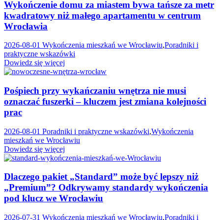
Wykończenie domu za miastem bywa tańsze za metr
kwadratowy niż małego apartamentu w centrum
Wrocławia
2026-08-01
Wykończenia mieszkań we Wrocławiu
,
Poradniki i
praktyczne wskazówki
Dowiedz się więcej
Pośpiech przy wykańczaniu wnętrza nie musi
oznaczać fuszerki – kluczem jest zmiana kolejności
prac
2026-08-01
Poradniki i praktyczne wskazówki
,
Wykończenia
mieszkań we Wrocławiu
Dowiedz się więcej
Dlaczego pakiet „Standard” może być lepszy niż
„Premium”? Odkrywamy standardy wykończenia
pod klucz we Wrocławiu
2026-07-31
Wykończenia mieszkań we Wrocławiu
,
Poradniki i