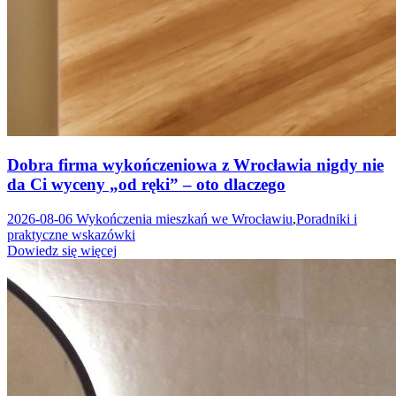
Dobra firma wykończeniowa z Wrocławia nigdy nie
da Ci wyceny „od ręki” – oto dlaczego
2026-08-06
Wykończenia mieszkań we Wrocławiu
,
Poradniki i
praktyczne wskazówki
Dowiedz się więcej