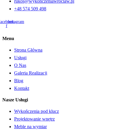
rukos@wykonczeniawroclaw.pl
+48 574 509 498
acebook-
Instagram
f
Menu
Strona Główna
Usługi
O Nas
Galeria Realizacji
Blog
Kontakt
Nasze Usługi
Wykończenia pod klucz
Projektowanie wnętrz
Meble na wymiar