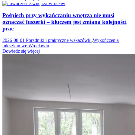
Pośpiech przy wykańczaniu wnętrza nie musi
oznaczać fuszerki – kluczem jest zmiana kolejności
prac
2026-08-01
Poradniki i praktyczne wskazówki
,
Wykończenia
mieszkań we Wrocławiu
Dowiedz się więcej