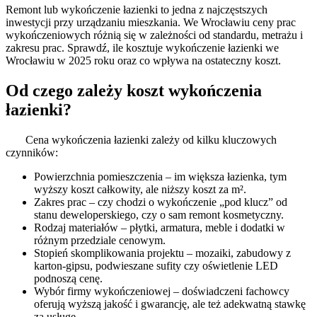
Remont lub wykończenie łazienki to jedna z najczęstszych
inwestycji przy urządzaniu mieszkania. We Wrocławiu ceny prac
wykończeniowych różnią się w zależności od standardu, metrażu i
zakresu prac. Sprawdź, ile kosztuje wykończenie łazienki we
Wrocławiu w 2025 roku oraz co wpływa na ostateczny koszt.
Od czego zależy koszt wykończenia
łazienki?
Cena wykończenia łazienki zależy od kilku kluczowych
czynników:
Powierzchnia pomieszczenia – im większa łazienka, tym
wyższy koszt całkowity, ale niższy koszt za m².
Zakres prac – czy chodzi o wykończenie „pod klucz” od
stanu deweloperskiego, czy o sam remont kosmetyczny.
Rodzaj materiałów – płytki, armatura, meble i dodatki w
różnym przedziale cenowym.
Stopień skomplikowania projektu – mozaiki, zabudowy z
karton-gipsu, podwieszane sufity czy oświetlenie LED
podnoszą cenę.
Wybór firmy wykończeniowej – doświadczeni fachowcy
oferują wyższą jakość i gwarancję, ale też adekwatną stawkę
za usługę.