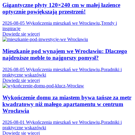
Gigantyczne płyty 120×240 cm w małej łazience
optycznie powiększają przestrzeń!
2026-08-05
Wykończenia mieszkań we Wrocławiu
,
Trendy i
inspiracje
Dowiedz się więcej
Mieszkanie pod wynajem we Wrocławiu: Dlaczego
najdroższe meble to najgorszy pomysł?
2026-08-05
Wykończenia mieszkań we Wrocławiu
,
Poradniki i
praktyczne wskazówki
Dowiedz się więcej
Wykończenie domu za miastem bywa tańsze za metr
kwadratowy niż małego apartamentu w centrum
Wrocławia
2026-08-01
Wykończenia mieszkań we Wrocławiu
,
Poradniki i
praktyczne wskazówki
Dowiedz się więcej