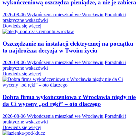
wykończeniową oszczędza pieniądze, a nie je zabiera
2026-08-06
Wykończenia mieszkań we Wrocławiu
,
Poradniki i
praktyczne wskazówki
Dowiedz się więcej
Oszczędzanie na instalacji elektrycznej na początku
to najdroższa decyzja w Twoim życiu
2026-08-06
Wykończenia mieszkań we Wrocławiu
,
Poradniki i
praktyczne wskazówki
Dowiedz się więcej
Dobra firma wykończeniowa z Wrocławia nigdy nie
da Ci wyceny „od ręki” – oto dlaczego
2026-08-06
Wykończenia mieszkań we Wrocławiu
,
Poradniki i
praktyczne wskazówki
Dowiedz się więcej